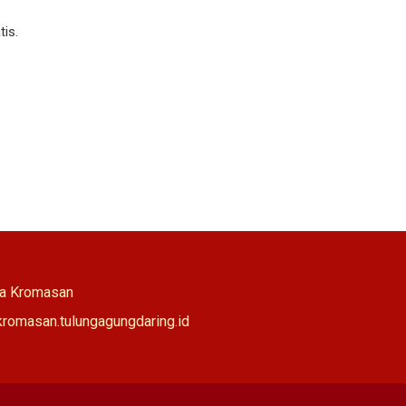
is.
ya Kromasan
/kromasan.tulungagungdaring.id