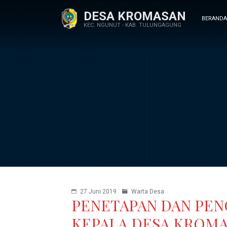
DESA KROMASAN
BERANDA
KEC. NGUNUT - KAB. TULUNGAGUNG
27 Juni 2019
Warta Desa
PENETAPAN DAN PE
KEPALA DESA KROMAS