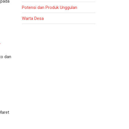
 pada
Potensi dan Produk Unggulan
Warta Desa
N
to dan
Maret