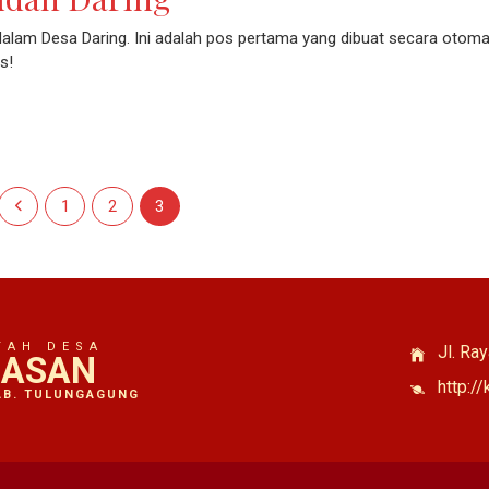
alam Desa Daring. Ini adalah pos pertama yang dibuat secara otomat
s!
Laman sebelumnya
Laman
Laman
Laman
1
2
3
TAH DESA
Jl. Ra
ASAN
http:/
AB. TULUNGAGUNG