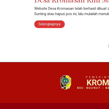
Website Desa Kromasan telah berhasil dibuat d
Sunting atau hapus pos ini, lalu mulailah menuli
Selengkapnya
Navigasi pos
PEMERIN
KROM
KEC. NGUNUT – K