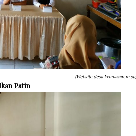
(Website.desa kromasan.m.su
Ikan Patin